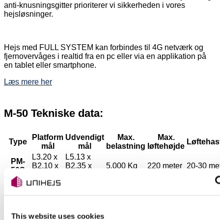
anti-knusningsgitter prioriterer vi sikkerheden i vores
hejsløsninger.
Hejs med FULL SYSTEM kan forbindes til 4G netværk og
fjernovervåges i realtid fra en pc eller via en applikation på
en tablet eller smartphone.
Læs mere her
M-50 Tekniske data:
Platform
Udvendigt
Max.
Max.
Type
Løftehas
mål
mål
belastning
løftehøjde
L3.20 x
L5.13 x
PM-
B2.10 x
B2.35 x
5.000 Kg
220 meter
20-30 me
50S
H2.10
H2.10
L3.20 x
L5.13 x
PM-
B3.20 x
B3.45 x
3.500 Kg
220 meter
20-30 me
50M
H.2.10
H2.10
L3.20 x
L5.13 x
This website uses cookies
PM-