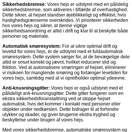
Sikkerhedsbremse:
Vores hejs er udstyret med en pålidelig
sikkerhedsbremse, som aktiveres i tilfælde af overhastighed.
Dette sikrer, at hejset standser øjeblikkeligt og effektivt, hvis
hastighedsgrænserne overskrides. Vi prioriterer sikkerheden
hos vores hejs og sikrer, at denne vigtige
sikkerhedsanordning er altid i drift og klar til at beskytte både
personer og materiale.
Automatisk smøresystem:
For at sikre optimal drift og
levetid for vores hejs, er de udstyret med et fuldautomatisk
smøresystem. Dette system sørger for, at de bevægelige dele
altid er smurt korrekt og jævnt, hvilket reducerer slid og
friktion. Ved at automatisere smøringen af hejset, eliminerer
vi risikoen for manglende smøring og forlænger levetiden for
vores hejs, samtidig med at vi opretholder optimal ydeevne.
Anti-knusningsgitter:
Vores hejs er også udstyret med et
pålideligt anti-knusningsgitter. Dette gitter fungerer som en
ekstra sikkerhedsforanstaltning ved at stoppe hejset
automatisk, hvis det kommer i kontakt med personer eller
objekter under nedkørslen. Dette bidrager til at forhindre
ulykker og skader, og giver brugerne ekstra tryghed og
beskyttelse under brugen af vores hejs.
Med vores sikkerhedsbremse, automatiske smøresystem og