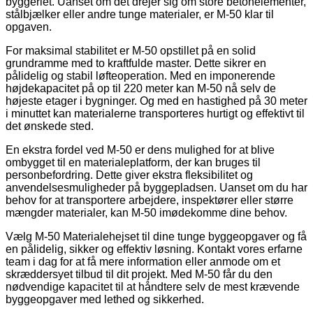
byggeriet. Uanset om det drejer sig om store betonelementer,
stålbjælker eller andre tunge materialer, er M-50 klar til
opgaven.
For maksimal stabilitet er M-50 opstillet på en solid
grundramme med to kraftfulde master. Dette sikrer en
pålidelig og stabil løfteoperation. Med en imponerende
højdekapacitet på op til 220 meter kan M-50 nå selv de
højeste etager i bygninger. Og med en hastighed på 30 meter
i minuttet kan materialerne transporteres hurtigt og effektivt til
det ønskede sted.
En ekstra fordel ved M-50 er dens mulighed for at blive
ombygget til en materialeplatform, der kan bruges til
personbefordring. Dette giver ekstra fleksibilitet og
anvendelsesmuligheder på byggepladsen. Uanset om du har
behov for at transportere arbejdere, inspektører eller større
mængder materialer, kan M-50 imødekomme dine behov.
Vælg M-50 Materialehejset til dine tunge byggeopgaver og få
en pålidelig, sikker og effektiv løsning. Kontakt vores erfarne
team i dag for at få mere information eller anmode om et
skræddersyet tilbud til dit projekt. Med M-50 får du den
nødvendige kapacitet til at håndtere selv de mest krævende
byggeopgaver med lethed og sikkerhed.