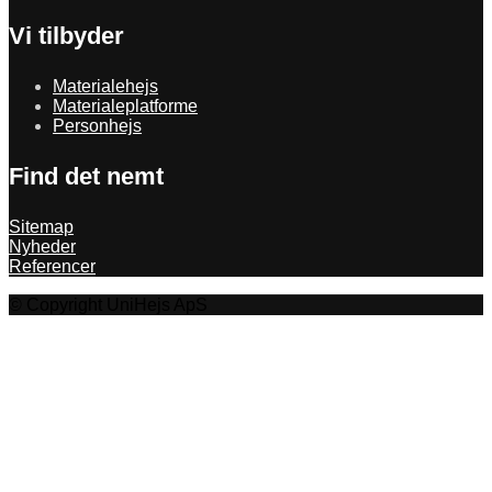
Vi tilbyder
Materialehejs
Materialeplatforme
Personhejs
Find det nemt
Sitemap
Nyheder
Referencer
© Copyright UniHejs ApS